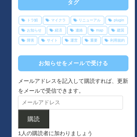
タグ
トラ鯖
マイクラ
リニューアル
plugin
お知らせ
経済
連絡
map
建国
障害
サイト
運営
重要
利用規約
お知らせをメールで受ける
メールアドレスを記入して購読すれば、更新
をメールで受信できます。
購読
1人の購読者に加わりましょう