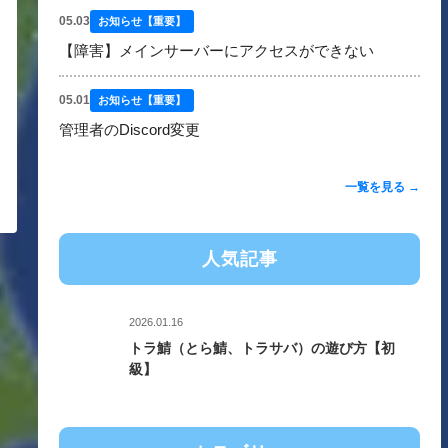
05.03
お知らせ【重要】
【障害】メインサーバーにアクセスができない
05.01
お知らせ【重要】
管理者のDiscord変更
一覧を見る →
人気記事
2026.01.16
トラ鯖（とら鯖、トラサバ）の遊び方【初
級】