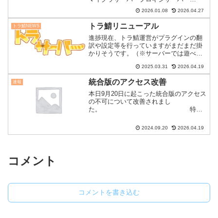
Node1 DBサーバーNode2 DBサーバー
2026.01.08
2026.04.27
uptimekuma原因マイクラサーバーのネッ
トワーク関連のメンテナンスを行っ...
トラ鯖リニューアル
トラ鯖NEWS
進捗現在、トラ鯖運営がプラグインの翻
訳や設定等を行っていますがまだまだ掛
かりそうです。（※サーバーでは遊べま
す）そのため、トラ鯖は公開し遊べる常
2025.03.31
2026.04.19
態にはしてるのでぜひ遊んでください。
公開しつつリニューアルを進めます！！
統合版のアクセス改善
速報
また、サーバーだけではな...
本日9月20日に起こった統合版のアクセス
の不可について改善されまし
た。 特に
それ以外は問題はありません。
2024.09.20
2026.04.19
コメント
コメントを書き込む