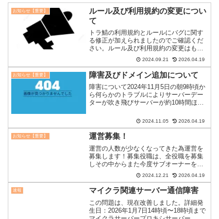
ルール及び利用規約の変更につい
お知らせ【重要】
て
トラ鯖の利用規約とルールにバグに関す
る修正が加えられましたのでご確認くだ
さい。ルール及び利用規約の変更はもう
すでにこちらで公開されているので詳細
2024.09.21
2026.04.19
をご確認ください。これらの適応期間は
2024年9月23日0時〜です。ご確認よろし
障害及びドメイン追加について
お知らせ【重要】
くお願いします。
障害について2024年11月5日の朝9時頃か
ら何らかのトラブルによりサーバーデー
ターが吹き飛びサーバーが約10時間ほど
ダウンしていまして申し訳ありません。
サーバーデータは2024年11月3日12時時
2024.11.05
2026.04.19
点ので復旧しております。現在原因解明
と今後...
運営募集！
お知らせ【重要】
運営の人数が少なくなってきた為運営を
募集します！募集役職は、全役職を募集
しその中からまた今度サブオーナーを決
めたいと思いますので是非どの役職でも
2024.12.21
2026.04.19
いいので、応募してみてください！詳細
≫≫
マイクラ関連サーバー通信障害
速報
この問題は、現在改善しました。詳細発
生日：2026年1月7日14時頃〜18時頃まで
マイクラサーバープロキシサーバー