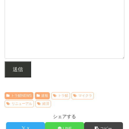
送信
トラ鯖NEWS
速報
トラ鯖
マイクラ
リニューアル
経済
シェアする
X
LINE
コピー