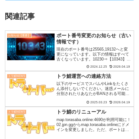
関連記事
ポート番号変更のお知らせ（古い
お知らせ【重要】
情報です）
現在のポート番号は25565,19132へと変
更になっています。以下の情報はすべて
古くなっています。10230⇒【10343】に
新しく（情報が古いです）今回、ポート
2024.12.25
2026.04.19
番号がすべて共通で10343になりました
のでこれから入られる方、今までも入
トラ鯖運営への連絡方法
トラ鯖NEWS
っ...
以下のサービスでスパムやLinkをたくさ
ん添付しないでください。迷惑メールに
分別されたりあなたがBANされる可能性
があります。Discordでメインサーバーサ
2025.03.23
2026.04.19
ポートサーバー上の2つが、公式サーバー
です。基本メインサーバーでお問い合わ
トラ鯖のリニューアル
トラ鯖NEWS
せをする...
map.torasaba.online:4690が利用可能に！
02.jpn.ggからmap.torasaba.onlineにドメ
インを変更しました。ただ、ポートは変
わらず4690で利用ください。マップの改