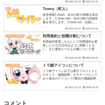
修少し、マップの改修をします。追加
2025.03.10
2025.05.31
要...
Towny（町人）
解説
基本情報1./town - 自分の町の情報を表示
します。2./town info - 自分の町の詳細情
報を表示します。3./town list - 自国に所
属する町のリストを表示します。4./town
2024.12.21
2026.04.19
map- 自分の町の地図を表示します。...
利用規約と役職分割について
お知らせ【重要】
利用規約変更こちらににて利用規約を変
更したので11月25日までに閲覧くださ
い。また運営ルールも13番について変え
ましたのでこちらをご覧ください。役職
分割技術者の中でもかなり必要な知識が
2024.11.09
2025.05.31
違ったり難易度が違ったりするため2つに
分けさせていただき...
トラ鯖アイコンについて
トラ鯖NEWS
トラ鯖アイコン以下は東方プロジェクト
のキャラ「魂魄妖夢」をモチーフにして
おり過去のアイコンで2番目の魂魄妖夢で
す。またこのアイコンを使用する際は規
約をしっかりと遵守してください
2024.12.13
2026.04.19
コメント